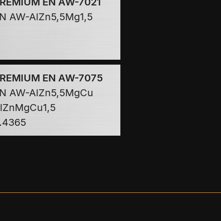
REMIUM EN AW-7021
N AW-AlZn5,5Mg1,5
REMIUM EN AW-7075
N AW-AlZn5,5MgCu
lZnMgCu1,5
.4365