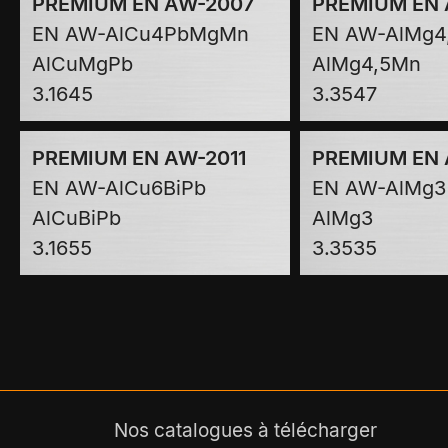
PREMIUM EN AW-2007
PREMIUM EN
EN AW-AlCu4PbMgMn
EN AW-AlMg4
AlCuMgPb
AlMg4,5Mn
3.1645
3.3547
PREMIUM EN AW-2011
PREMIUM EN
EN AW-AlCu6BiPb
EN AW-AlMg3
AlCuBiPb
AlMg3
3.1655
3.3535
Nos catalogues à télécharger