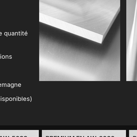
 quantité
sions
llemagne
disponibles)