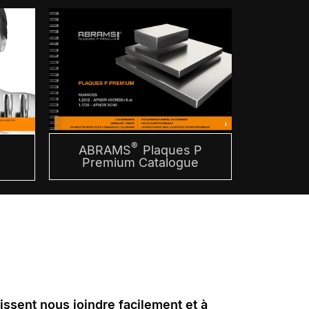
®
ABRAMS
Plaques P
m
Premium Catalogue
uissent nous joindre facilement et à