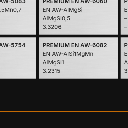
 AW-5083
PREMIUM EN AW-6060
P
,5Mn0,7
EN AW-AlMgSi
E
AlMgSi0,5
–
3.3206
–
 AW-5754
PREMIUM EN AW-6082
P
EN AW-AlSi1MgMn
E
AlMgSi1
A
3.2315
3