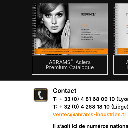
®
ABRAMS
Aciers
Premium Catalogue
Contact
T: + 33 (0) 4 81 68 09 10 (Lyo
T: + 32 (0) 4 268 18 10 (Liège
ventes@abrams-industries.fr
Il s’agit ici de numéros natio