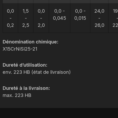
0,0
1,5
0,0
0,0 -
0,0 -
24,0
19
-
-
-
0,045
0,015
-
0,2
2,5
2,0
26,0
22
Dénomination chimique:
X15CrNiSi25-21
Dureté d’utilisation:
env. 223 HB (état de livraison)
Dureté à la livraison:
max. 223 HB