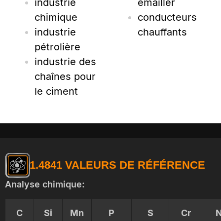
industrie
émailler
chimique
conducteurs
industrie
chauffants
pétrolière
industrie des
chaînes pour
le ciment
1.4841 VALEURS DE RÉFÉRENCE
Analyse chimique:
C
Si
Mn
P
S
Cr
N