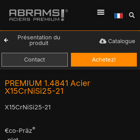
Présentation du
Catalogue
produit
Contact
Achetez!
PREMIUM 1.4841 Acier
X15CrNiSi25-21
X15CrNiSi25-21
®
€co-Präz
-plat-