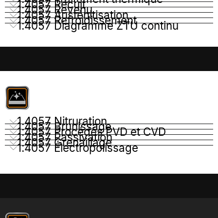
1.4057 Recuit
1.4057 Revenu
1.4057 Austénitisation
1.4057 Refroidissement
1.4057 Diagramme ZTU continu
1.4057 Nitruration
1.4057 Brunissage
1.4057 Procédés PVD et CVD
1.4057 Passivation
1.4057 Grenaillage
1.4057 Électropolissage