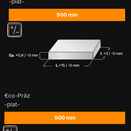
-plat-
500 mm
€co-Präz
-plat-
500 mm