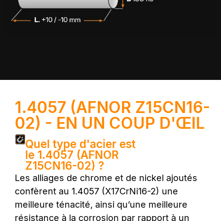
1.4057 (AFNOR Z15CN16-
02) - EN UN COUP D'ŒIL
Quel type d'acier est
le 1.4057 (AFNOR
Z15CN16-02) ?
Les alliages de chrome et de nickel ajoutés
confèrent au 1.4057 (X17CrNi16-2) une
meilleure ténacité, ainsi qu’une meilleure
résistance à la corrosion par rapport à un