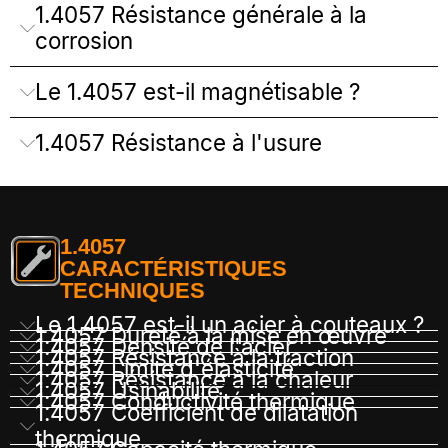
1.4057 Résistance générale à la
corrosion
Le 1.4057 est-il magnétisable ?
1.4057 Résistance à l'usure
1.4057
CARACTÉRISTIQUES
TECHNIQUES
Le 1.4057 est-il un acier à couteaux ?
1.4057 Dureté à la mise en œuvre
1.4057 Densité de l'acier
1.4057 Résistance à la traction
1.4057 Limite d'élasticité
1.4057 Résistance à la chaleur
1.4057 Usinabilité
1.4057 Conductivité thermique
1.4057 Coefficient de dilatation
thermique