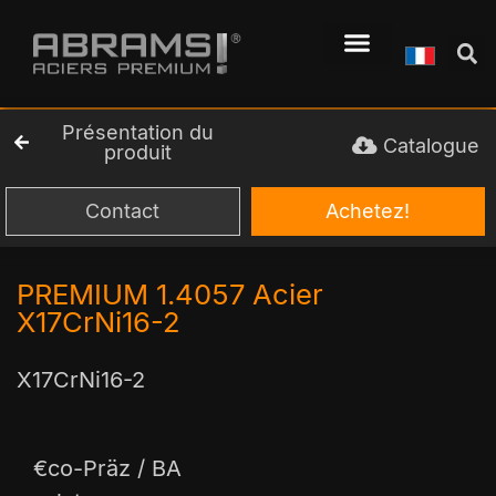
Présentation du
Catalogue
produit
Contact
Achetez!
PREMIUM 1.4057 Acier
X17CrNi16-2
X17CrNi16-2
€co-Präz / BA