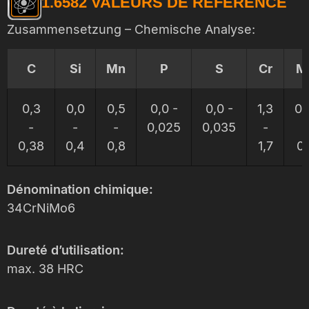
1.6582 VALEURS DE RÉFÉRENCE
Zusammensetzung – Chemische Analyse:
C
Si
Mn
P
S
Cr
M
0,3
0,0
0,5
0,0 -
0,0 -
1,3
0,
-
-
-
0,025
0,035
-
-
0,38
0,4
0,8
1,7
0,
Dénomination chimique:
34CrNiMo6
Dureté d’utilisation:
max. 38 HRC