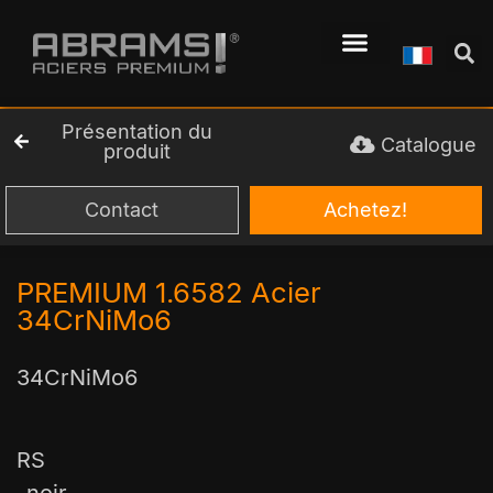
Présentation du
Catalogue
produit
Contact
Achetez!
PREMIUM 1.6582 Acier
34CrNiMo6
34CrNiMo6
RS
-noir-